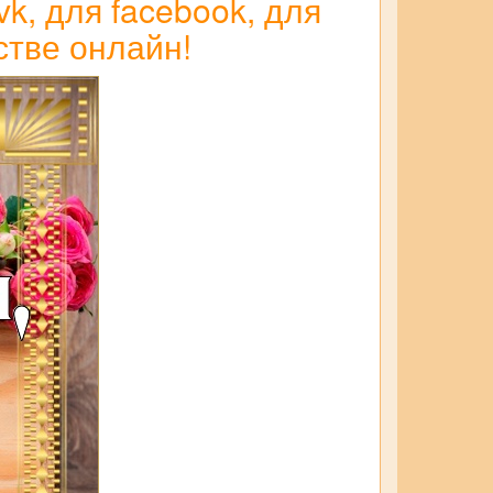
k, для facebook, для
стве онлайн!