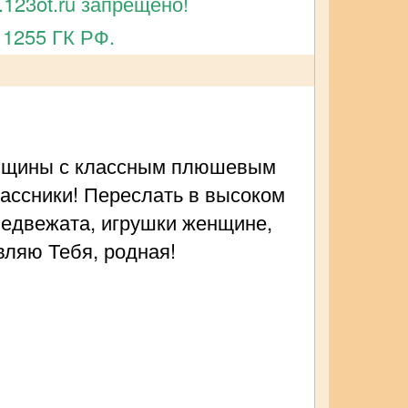
123ot.ru запрещено!
 1255 ГК РФ.
женщины с классным плюшевым
лассники! Переслать в высоком
медвежата, игрушки женщине,
вляю Тебя, родная!