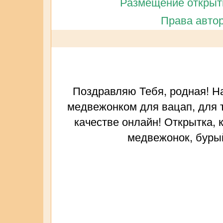
Размещение открытк
Права автор
Поздравляю Тебя, родная! Н
медвежонком для вацап, для т
качестве онлайн! Открытка,
медвежонок, бурый