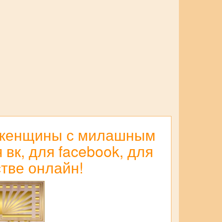
я женщины с милашным
вк, для facebook, для
тве онлайн!