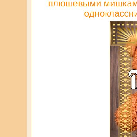
плюшевыми мишками д
одноклассни