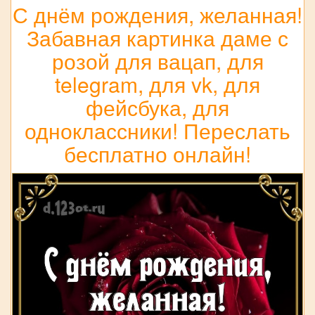
С днём рождения, желанная!
Забавная картинка даме с
розой для вацап, для
telegram, для vk, для
фейсбука, для
одноклассники! Переслать
бесплатно онлайн!