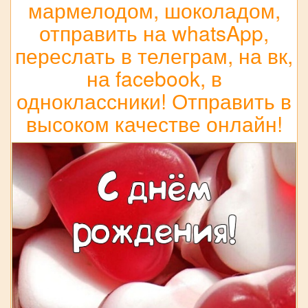
мармелодом, шоколадом,
отправить на whatsApp,
переслать в телеграм, на вк,
на facebook, в
одноклассники! Отправить в
высоком качестве онлайн!