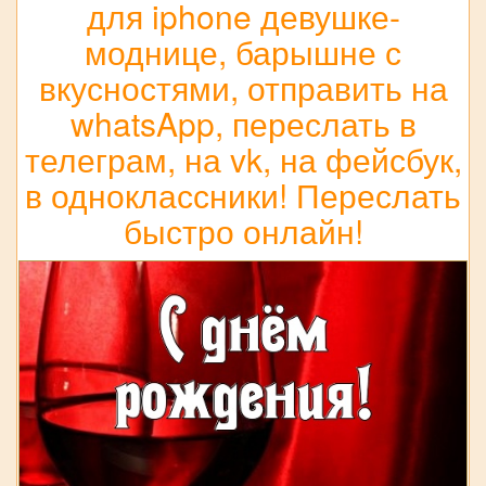
для iphone девушке-
моднице, барышне с
вкусностями, отправить на
whatsApp, переслать в
телеграм, на vk, на фейсбук,
в одноклассники! Переслать
быстро онлайн!