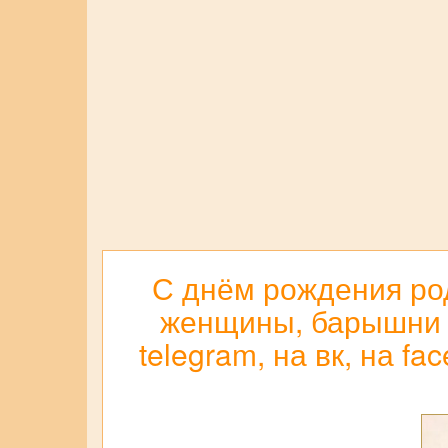
С днём рождения род
женщины, барышни с
telegram, на вк, на f