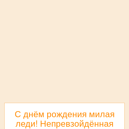
С днём рождения милая
леди! Непревзойдённая