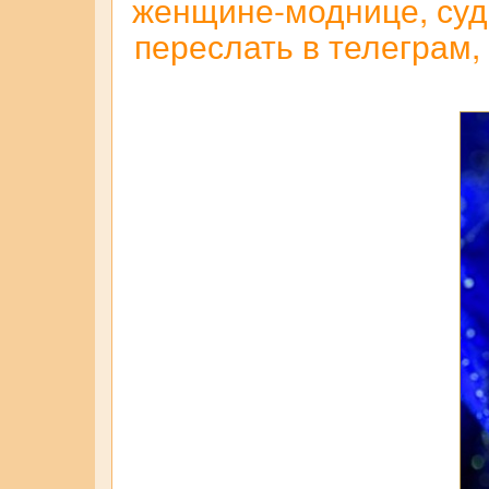
женщине-моднице, суд
переслать в телеграм,