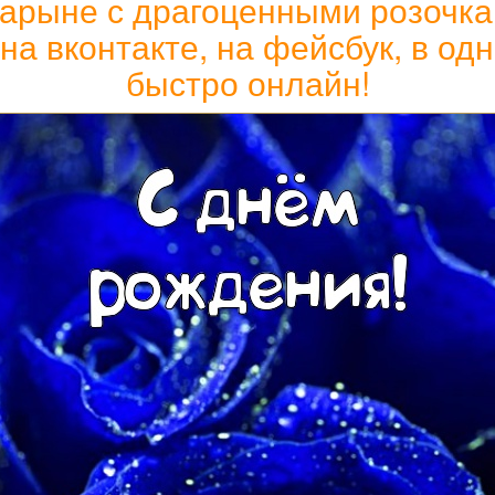
арыне с драгоценными розочкам
 на вконтакте, на фейсбук, в од
быстро онлайн!