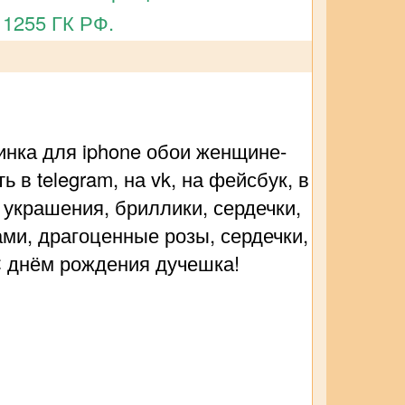
 1255 ГК РФ.
инка для iphone обои женщине-
в telegram, на vk, на фейсбук, в
 украшения, бриллики, сердечки,
ами, драгоценные розы, сердечки,
 С днём рождения дучешка!