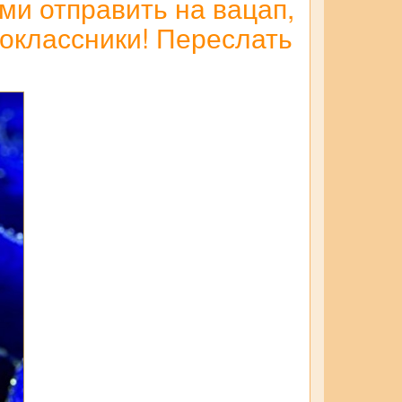
и отправить на вацап,
ноклассники! Переслать