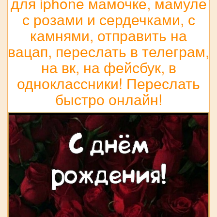
для iphone мамочке, мамуле
с розами и сердечками, с
камнями, отправить на
вацап, переслать в телеграм,
на вк, на фейсбук, в
одноклассники! Переслать
быстро онлайн!