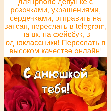
для iphone девушке с
розочками, украшениями,
сердечками, отправить на
ватсап, переслать в telegram,
на вк, на фейсбук, в
одноклассники! Переслать в
высоком качестве онлайн!