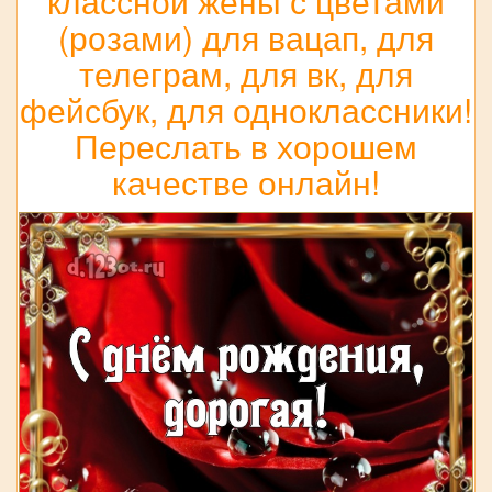
классной жены с цветами
(розами) для вацап, для
телеграм, для вк, для
фейсбук, для одноклассники!
Переслать в хорошем
качестве онлайн!