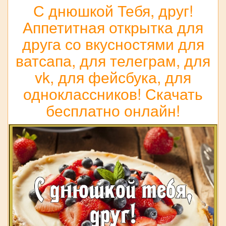
С днюшкой Тебя, друг!
Аппетитная открытка для
друга со вкусностями для
ватсапа, для телеграм, для
vk, для фейсбука, для
одноклассников! Скачать
бесплатно онлайн!