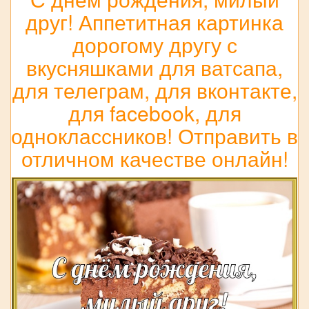
друг! Аппетитная картинка
дорогому другу с
вкусняшками для ватсапа,
для телеграм, для вконтакте,
для facebook, для
одноклассников! Отправить в
отличном качестве онлайн!