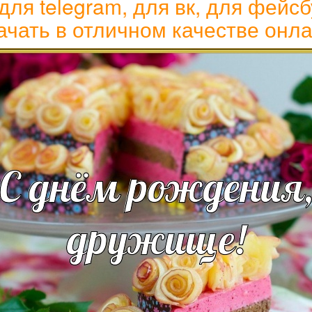
для telegram, для вк, для фейсб
ачать в отличном качестве онла