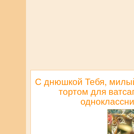
С днюшкой Тебя, милый
тортом для ватсап
одноклассни