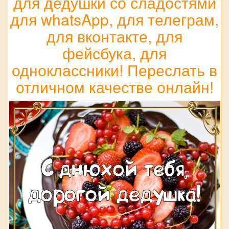
для дедушки со сладостями
для whatsApp, для телеграм,
для вконтакте, для
фейсбука, для
одноклассники! Переслать в
отличном качестве онлайн!