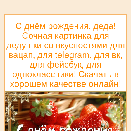
С днём рождения, деда!
Сочная картинка для
дедушки со вкусностями для
вацап, для telegram, для вк,
для фейсбук, для
одноклассники! Скачать в
хорошем качестве онлайн!