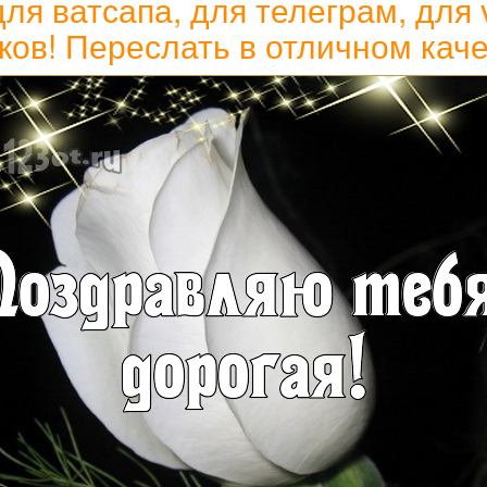
я ватсапа, для телеграм, для 
ков! Переслать в отличном каче