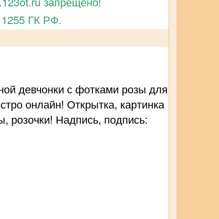
123ot.ru запрещено!
 1255 ГК РФ.
ной девчонки с фотками розы для
ыстро онлайн! Открытка, картинка
, розочки! Надпись, подпись: