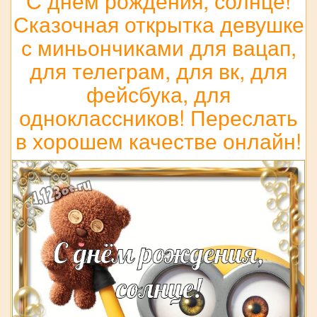
С днём рождения, солнце!
Сказочная открытка девушке
с миньончиками для вацап,
для телеграм, для вк, для
фейсбука, для
одноклассников! Переслать
в хорошем качестве онлайн!