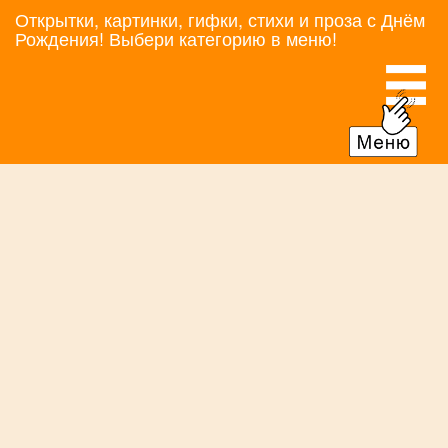
Открытки, картинки, гифки, стихи и проза с Днём
Рождения! Выбери категорию в меню!