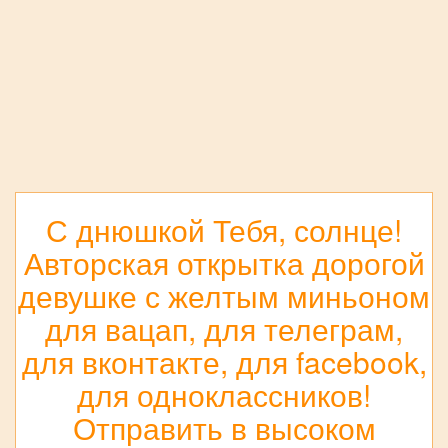
С днюшкой Тебя, солнце!
Авторская открытка дорогой
девушке с желтым миньоном
для вацап, для телеграм,
для вконтакте, для facebook,
для одноклассников!
Отправить в высоком