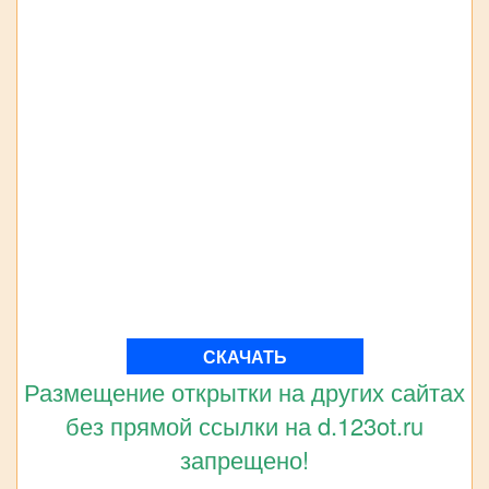
СКАЧАТЬ
Размещение открытки на других сайтах
без прямой ссылки на d.123ot.ru
запрещено!