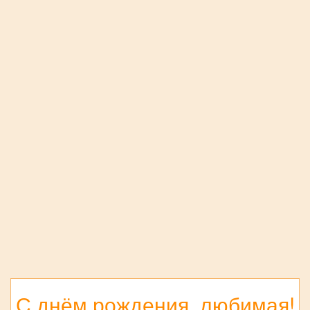
С днём рождения, любимая!