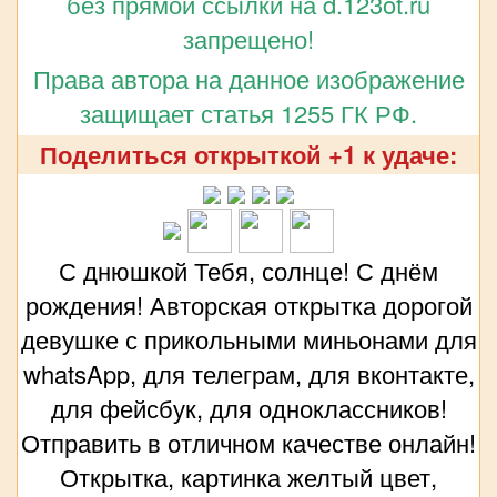
без прямой ссылки на d.123ot.ru
запрещено!
Права автора на данное изображение
защищает статья 1255 ГК РФ.
Поделиться открыткой +1 к удаче:
С днюшкой Тебя, солнце! С днём
рождения! Авторская открытка дорогой
девушке с прикольными миньонами для
whatsApp, для телеграм, для вконтакте,
для фейсбук, для одноклассников!
Отправить в отличном качестве онлайн!
Открытка, картинка желтый цвет,