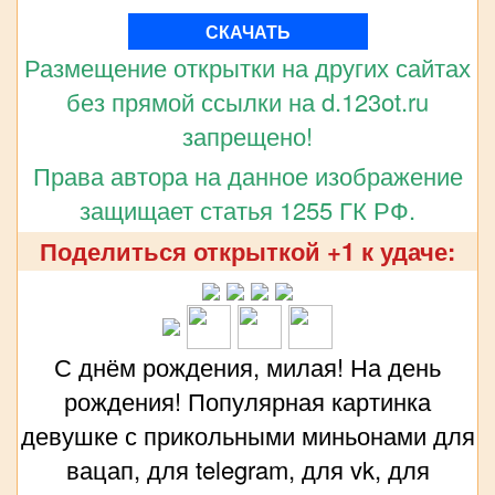
СКАЧАТЬ
Размещение открытки на других сайтах
без прямой ссылки на d.123ot.ru
запрещено!
Права автора на данное изображение
защищает статья 1255 ГК РФ.
Поделиться открыткой +1 к удаче:
С днём рождения, милая! На день
рождения! Популярная картинка
девушке с прикольными миньонами для
вацап, для telegram, для vk, для