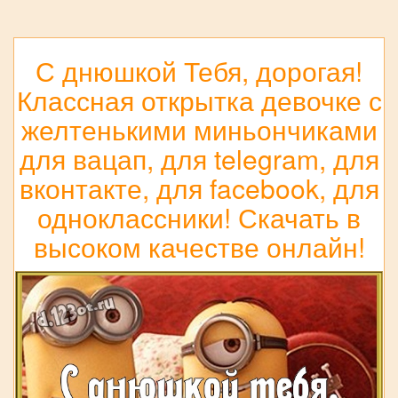
С днюшкой Тебя, дорогая!
Классная открытка девочке с
желтенькими миньончиками
для вацап, для telegram, для
вконтакте, для facebook, для
одноклассники! Скачать в
высоком качестве онлайн!