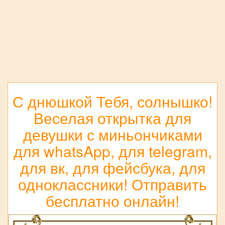
С днюшкой Тебя, солнышко!
Веселая открытка для
девушки с миньончиками
для whatsApp, для telegram,
для вк, для фейсбука, для
одноклассники! Отправить
бесплатно онлайн!