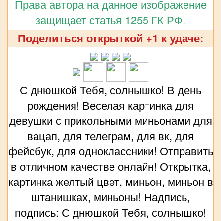
Права автора на данное изображение
защищает статья 1255 ГК РФ.
Поделиться открыткой +1 к удаче:
С днюшкой Тебя, солнышко! В день
рождения! Веселая картинка для
девушки с прикольными миньонами для
вацап, для телеграм, для вк, для
фейсбук, для одноклассники! Отправить
в отличном качестве онлайн! Открытка,
картинка желтый цвет, миньон, миньон в
штанишках, миньоны! Надпись,
подпись: С днюшкой Тебя, солнышко!