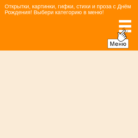
Открытки, картинки, гифки, стихи и проза с Днём
Рождения! Выбери категорию в меню!