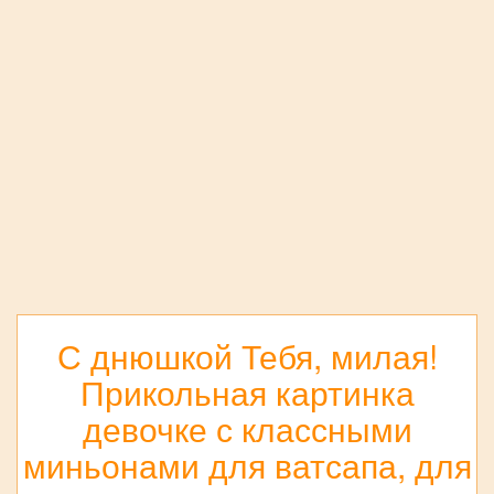
С днюшкой Тебя, милая!
Прикольная картинка
девочке с классными
миньонами для ватсапа, для