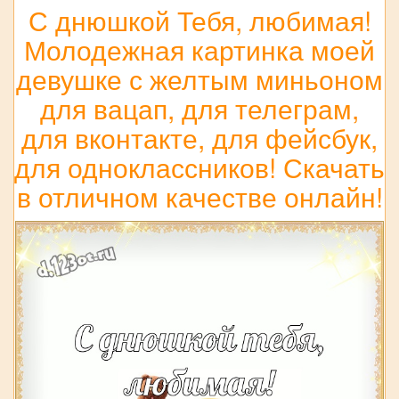
С днюшкой Тебя, любимая!
Молодежная картинка моей
девушке с желтым миньоном
для вацап, для телеграм,
для вконтакте, для фейсбук,
для одноклассников! Скачать
в отличном качестве онлайн!