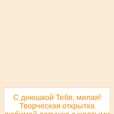
С днюшкой Тебя, милая!
Творческая открытка
любимой девушке с желтыми