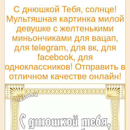
С днюшкой Тебя, солнце!
Мультяшная картинка милой
девушке с желтенькими
миньончиками для вацап,
для telegram, для вк, для
facebook, для
одноклассников! Отправить в
отличном качестве онлайн!