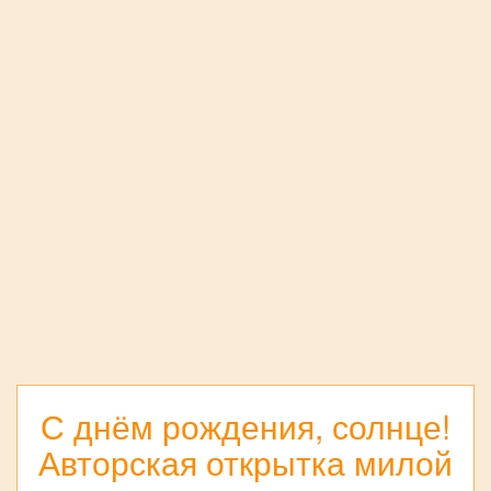
С днём рождения, солнце!
Авторская открытка милой