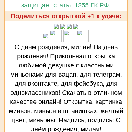
защищает статья 1255 ГК РФ.
Поделиться открыткой +1 к удаче:
С днём рождения, милая! На день
рождения! Прикольная открытка
любимой девушке с классными
миньонами для вацап, для телеграм,
для вконтакте, для фейсбука, для
одноклассников! Скачать в отличном
качестве онлайн! Открытка, картинка
миньон, миньон в штанишках, желтый
цвет, миньоны! Надпись, подпись: С
днём рождения, милая!