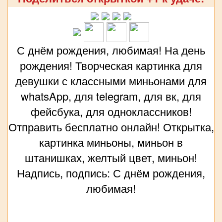
С днём рождения, любимая! На день
рождения! Творческая картинка для
девушки с классными миньонами для
whatsApp, для telegram, для вк, для
фейсбука, для одноклассников!
Отправить бесплатно онлайн! Открытка,
картинка миньоны, миньон в
штанишках, желтый цвет, миньон!
Надпись, подпись: С днём рождения,
любимая!