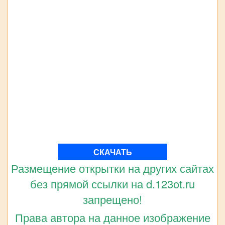
СКАЧАТЬ
Размещение открытки на других сайтах
без прямой ссылки на d.123ot.ru
запрещено!
Права автора на данное изображение