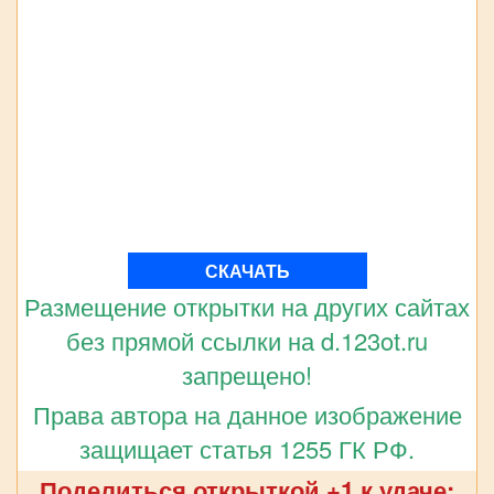
СКАЧАТЬ
Размещение открытки на других сайтах
без прямой ссылки на d.123ot.ru
запрещено!
Права автора на данное изображение
защищает статья 1255 ГК РФ.
Поделиться открыткой +1 к удаче: