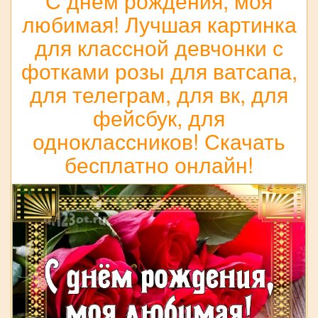
С днём рождения, моя
любимая! Лучшая картинка
для классной девчонки с
фотками розы для ватсапа,
для телеграм, для вк, для
фейсбук, для
одноклассников! Скачать
бесплатно онлайн!